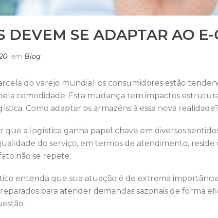
 DEVEM SE ADAPTAR AO E
020
em
Blog
rcela do varejo mundial: os consumidores estão tenden
pela comodidade. Esta mudança tem impactos estruturais
stica. Como adaptar os armazéns à essa nova realidade
tar que a logística ganha papel chave em diversos senti
 a qualidade do serviço, em termos de atendimento, resi
fato não se repete.
ístico entenda que sua atuação é de extrema importância
reparados para atender demandas sazonais de forma efic
uestão.