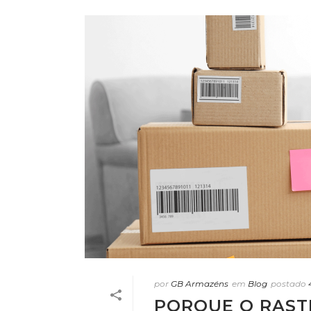
por
GB Armazéns
em
Blog
postado
PORQUE O RAST