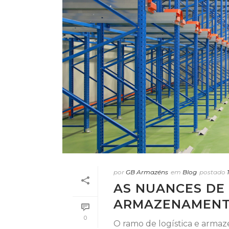
por
GB Armazéns
em
Blog
postado
AS NUANCES DE
ARMAZENAMENT
0
O ramo de logística e arm