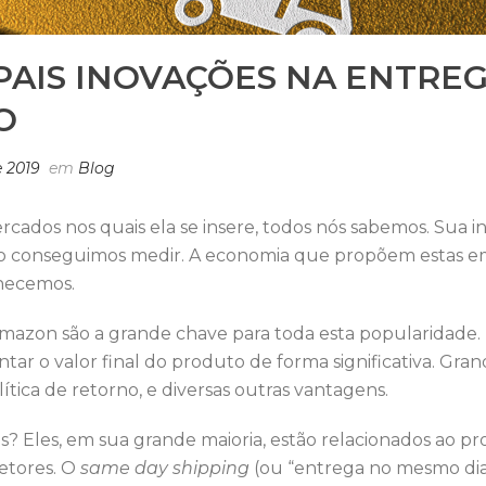
PAIS INOVAÇÕES NA ENTRE
O
 2019
em
Blog
ados nos quais ela se insere, todos nós sabemos. Sua 
o conseguimos medir. A economia que propõem estas empr
hecemos.
 Amazon são a grande chave para toda esta popularidade
r o valor final do produto de forma significativa. Gra
tica de retorno, e diversas outras vantagens.
os? Eles, em sua grande maioria, estão relacionados ao
etores. O
same day shipping
(ou “entrega no mesmo dia