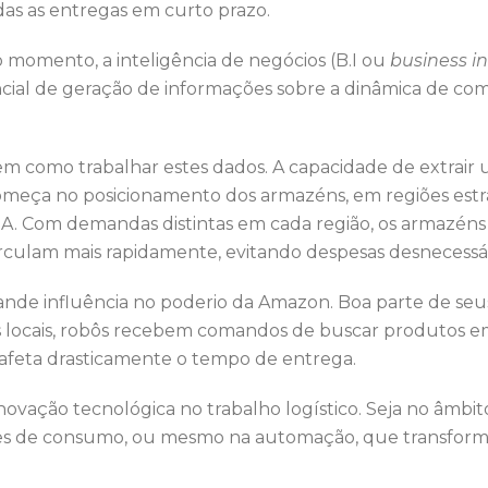
odas as entregas em curto prazo.
 momento, a inteligência de negócios (B.I ou
business in
ial de geração de informações sobre a dinâmica de com
á em como trabalhar estes dados. A capacidade de extra
Começa no posicionamento dos armazéns, em regiões estr
A. Com demandas distintas em cada região, os armazé
irculam mais rapidamente, evitando despesas desnecessá
de influência no poderio da Amazon. Boa parte de seu
tes locais, robôs recebem comandos de buscar produtos e
afeta drasticamente o tempo de entrega.
inovação tecnológica no trabalho logístico. Seja no âm
ões de consumo, ou mesmo na automação, que transforma