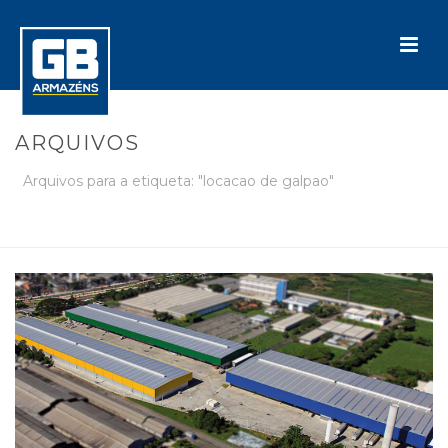
ARQUIVOS
Arquivos para a etiqueta: "locacao de galpao"
INÍCIO
»
LOCACAO DE GALPAO