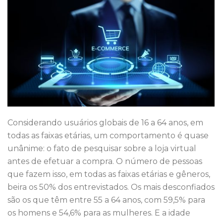
Considerando usuários globais de 16 a 64 anos, em
todas as faixas etárias, um comportamento é quase
unânime: o fato de pesquisar sobre a loja virtual
antes de efetuar a compra. O número de pessoas
que fazem isso, em todas as faixas etárias e gêneros,
beira os 50% dos entrevistados. Os mais desconfiados
são os que têm entre 55 a 64 anos, com 59,5% para
os homens e 54,6% para as mulheres. E a idade