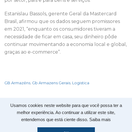
por setor, país e para bens e serviços.
Estanislau Bassols, gerente Geral da Mastercard
Brasil, afirmou que os dados seguem promissores
em 2021, “enquanto os consumidores tiveram a
necessidade de ficar em casa, seu dinheiro pôde
continuar movimentando a economia local e global,
graças ao e-commerce”.
GB Armazéns
Gb Armazens Gerais
Logistica
,
,
Usamos cookies neste website para que você possa ter a
Copyright 2020 © -
GB Armazéns
- Todos os direitos
melhor experiência. Ao continuar a utilizar este site,
reservados
entendemos que está ciente disso.
Saiba mais
Política de Privacidade