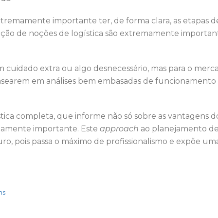
tremamente importante ter, de forma clara, as etapas d
ização de noções de logística são extremamente importan
cuidado extra ou algo desnecessário, mas para o mercad
 se basearem em análises bem embasadas de funcionament
ística completa, que informe não só sobre as vantagens 
mamente importante. Este
approach
ao planejamento de 
uro, pois passa o máximo de profissionalismo e expõe uma
ns