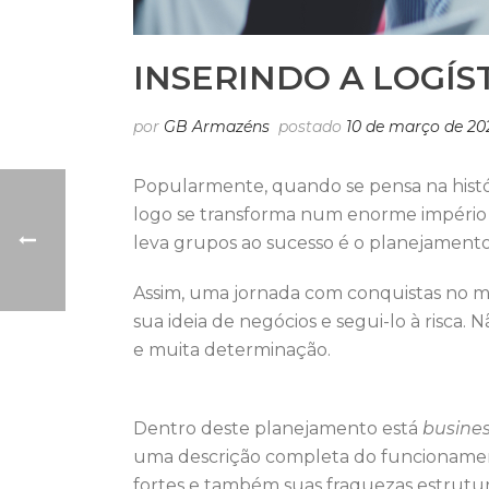
INSERINDO A LOGÍS
por
GB Armazéns
postado
10 de março de 20
Popularmente, quando se pensa na histór
logo se transforma num enorme império 
leva grupos ao sucesso é o planejamento 
Assim, uma jornada com conquistas no mu
sua ideia de negócios e segui-lo à risca
e muita determinação.
Dentro deste planejamento está
busine
uma descrição completa do funcionamento d
fortes e também suas fraquezas estrutur