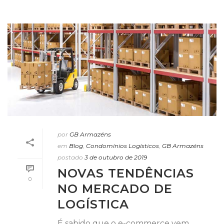
por
GB Armazéns
em
Blog
,
Condomínios Logísticos
,
GB Armazéns
postado
3 de outubro de 2019
NOVAS TENDÊNCIAS
0
NO MERCADO DE
LOGÍSTICA
É sabido que o e-commerce vem