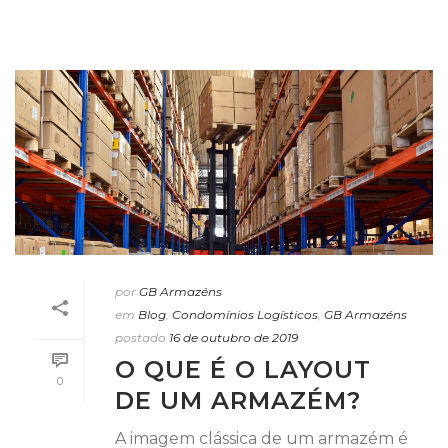
por
GB Armazéns
em
Blog
,
Condomínios Logísticos
,
GB Armazéns
postado
16 de outubro de 2019
O QUE É O LAYOUT
0
DE UM ARMAZÉM?
A imagem clássica de um armazém é